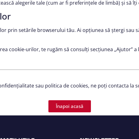
ească alegerile tale (cum ar fi preferințele de limbă) și să îți
lor
ilor prin setările browserului tău. Ai opțiunea să ștergi sau s
ea cookie-urilor, te rugăm să consulți secțiunea „Ajutor” a
confidențialitate sau politica de cookies, ne poți contacta 
Înapoi acasă