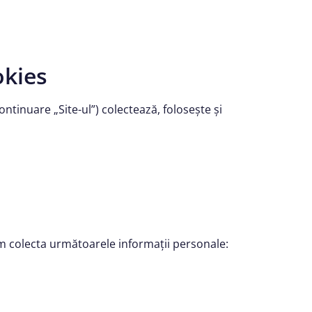
okies
ntinuare „Site-ul”) colectează, folosește și
em colecta următoarele informații personale: