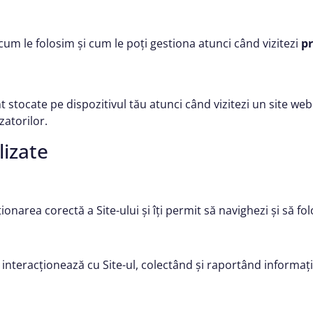
 cum le folosim și cum le poți gestiona atunci când vizitezi
pr
nt stocate pe dispozitivul tău atunci când vizitezi un site web
zatorilor.
lizate
narea corectă a Site-ului și îți permit să navighezi și să folo
i interacționează cu Site-ul, colectând și raportând informa