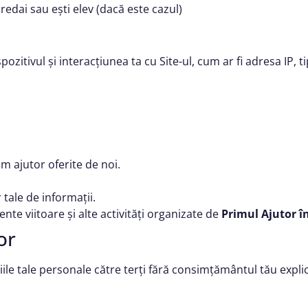
predai sau ești elev (dacă este cazul)
itivul și interacțiunea ta cu Site-ul, cum ar fi adresa IP, ti
rim ajutor oferite de noi.
 tale de informații.
nte viitoare și alte activități organizate de
Primul Ajutor î
or
iile tale personale către terți fără consimțământul tău expli