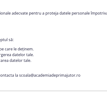
nale adecvate pentru a proteja datele personale împotriva a
eptul să:
 pe care le deținem.
rgerea datelor tale.
area datelor tale.
ți contacta la scoala@academiadeprimajutor.ro