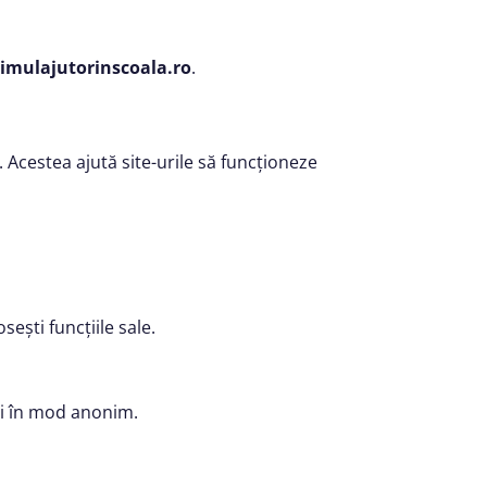
imulajutorinscoala.ro
.
. Acestea ajută site-urile să funcționeze
sești funcțiile sale.
ții în mod anonim.