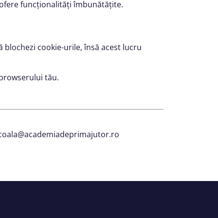
 ofere funcționalități îmbunătățite.
ă blochezi cookie-urile, însă acest lucru
 browserului tău.
la scoala@academiadeprimajutor.ro