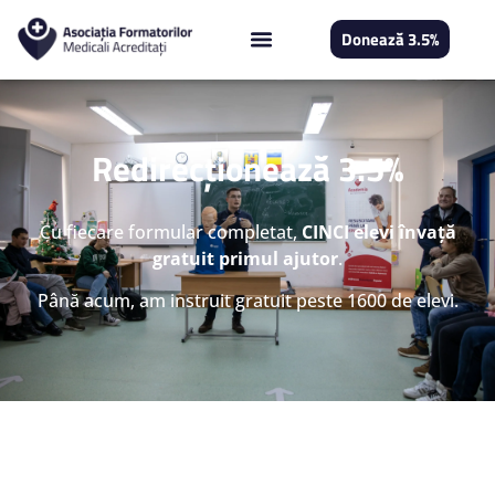
Donează 3.5%
Redirecționează 3.5%
Cu fiecare formular completat,
CINCI elevi învață
gratuit primul ajutor
.
Până acum, am instruit gratuit peste 1600 de elevi.