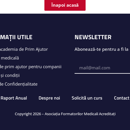
Înapoi acasă
MAȚII UTILE
NEWSLETTER
Academia de Prim Ajutor
Abonează-te pentru a fi la 
 medicală
de prim ajutor pentru companii
și condiții
de Confidențialitate
Raport Anual
Despre noi
Solicită un curs
Contact
Copyright 2026 – Asociația Formatorilor Medicali Acreditați