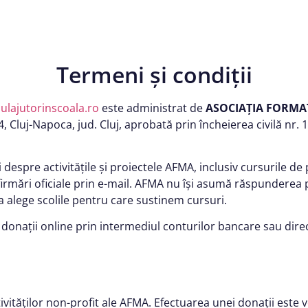
Termeni și condiții
lajutorinscoala.ro
este administrat de
ASOCIAȚIA FORMA
p. 44, Cluj-Napoca, jud. Cluj, aprobată prin încheierea civilă n
despre activitățile și proiectele AFMA, inclusiv cursurile de
irmări oficiale prin e-mail. AFMA nu își asumă răspunderea 
 alege scolile pentru care sustinem cursuri.
onații online prin intermediul conturilor bancare sau direc
ivităților non-profit ale AFMA. Efectuarea unei donații este 