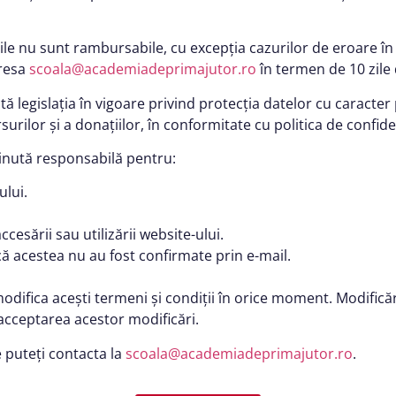
le nu sunt rambursabile, cu excepția cazurilor de eroare în 
dresa
scoala@academiadeprimajutor.ro
în termen de 10 zile 
 legislația în vigoare privind protecția datelor cu caracter 
urilor și a donațiilor, în conformitate cu politica de confiden
inută responsabilă pentru:
ului.
esării sau utilizării website-ului.
că acestea nu au fost confirmate prin e-mail.
difica acești termeni și condiții în orice moment. Modificăril
 acceptarea acestor modificări.
e puteți contacta la
scoala@academiadeprimajutor.ro
.