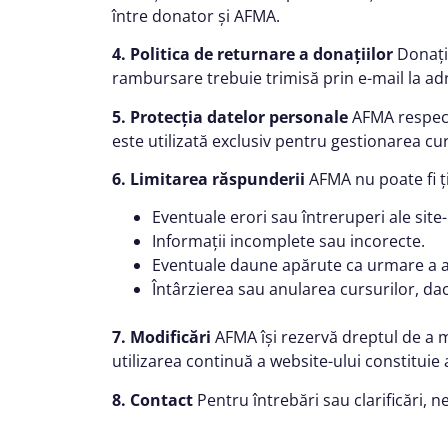
între donator și AFMA.
4. Politica de returnare a donațiilor
Donații
rambursare trebuie trimisă prin e-mail la a
5. Protecția datelor personale
AFMA respectă
este utilizată exclusiv pentru gestionarea curs
6. Limitarea răspunderii
AFMA nu poate fi ț
Eventuale erori sau întreruperi ale site-
Informații incomplete sau incorecte.
Eventuale daune apărute ca urmare a acc
Întârzierea sau anularea cursurilor, da
7. Modificări
AFMA își rezervă dreptul de a mo
utilizarea continuă a website-ului constituie
8. Contact
Pentru întrebări sau clarificări, n