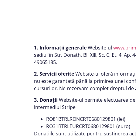
1. Informații generale
Website-ul
www.primu
sediul în Str. Donath, Bl. XIII, Sc. C, Et. 4, A
49065185.
2. Servicii oferite
Website-ul oferă informații 
nu este garantată până la primirea unei conf
cursurilor. Ne rezervam complet dreptul de a
3. Donații
Website-ul permite efectuarea de d
intermediul Stripe
RO81BTRLRONCRT0680129801 (lei)
RO31BTRLEURCRT0680129801 (euro)
Donațiile sunt utilizate pentru susținerea act